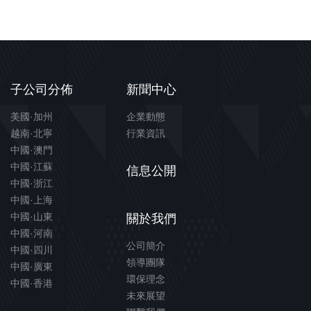
子公司分佈
新聞中心
美國·加州
企業動態
越南·北寧
行業資訊
中國·澳門
中國·江蘇
信息公開
中國·浙江
中國·上海
中國·山東
關於我們
中國·河南
公司簡介
中國·四川
領導團隊
中國·廣東
環保理念
中國·香港
未來展望