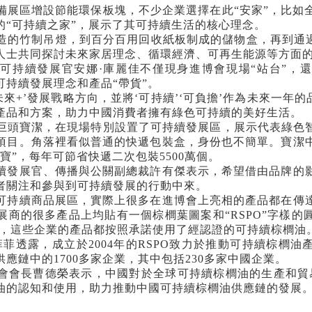
展區增設節能環保板塊，不少企業選擇在此
“
安家
”
，比如
的
“
可持續之家
”
，展示了其可持續生活的核心理念。
的竹制吊燈，到百分百用回收紙板制成的儲物盒，再到通
人士共同探討未來家居理念、循環經濟、可再生能源等方面
可持續發展官安娜
·
庫麗佳不僅現身進博會現場
“
站台
”
，還
可持續發展理念和產品
“
帶貨
”
。
未來
+’
發展戰略方向，並將
‘
可持續
’‘
可負擔
’
作為未來一年的
產品和方案，助力中國消費者擁有綠色可持續的美好生活。
頭寶潔，在現場特別設置了可持續發展區，展示代表綠色
項目。角落裡看似普通的快遞包裝盒，身份也不簡單。寶潔
綠寶
”
，每年可節省快遞二次包裝
5500
萬個。
發展官、傳播與公關副總裁許有傑表示，希望借由品牌的影
者關注和參與到可持續發展的行動中來。
持續商品展區，實際上很多在進博會上亮相的產品都在傳達
展商的很多產品上均貼有一個棕櫚葉圖案和
“RSPO”
字樣的
，這些企業的產品都按照承諾使用了經認證的可持續棕櫚油
菲菲透露，成立於
2004
年的
RSPO
致力於推動可持續棕櫚油
供應鏈中的
1700
多家企業，其中包括
230
多家中國企業。
會長曹德榮表示，中國對於全球可持續棕櫚油的生產和貿
油的認知和使用，助力推動中國可持續棕櫚油供應鏈的發展