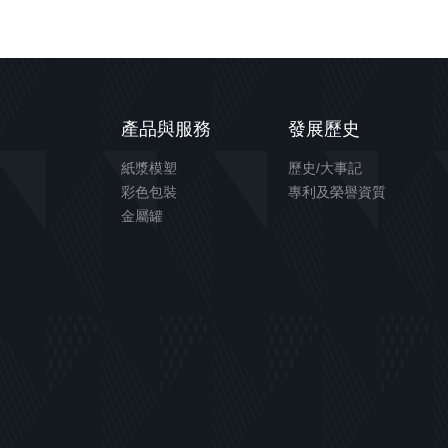
產品與服務
發展歷史
紙漿模塑
歷史/大事記
彩色包裝
專利及榮譽資質
金屬罐