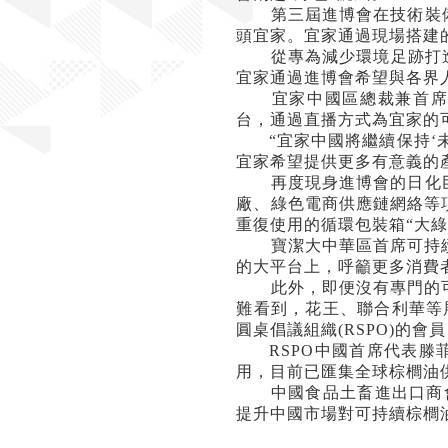
第三屆進博會在技術裝備
頭宜家。宜家通過現場搭建
從專為減少環境足跡打造
宜家通過進博會希望與各界
宜家中國區總裁兼首席
台，通過直播方式為宜家的
“
宜家中國將繼續保持
‘
宜家希望提供更多有意義的
再度現身進博會的日化巨
廠、綠色電商供應鏈網絡等
重復使用的循環包裝箱
“
大
寶潔大中華區首席可持續
的大平台上，呼籲更多消費
此外，即便沒有專門的可
難看到，花王、聯合利華等
圓桌倡議組織
(RSPO)
的會員
RSPO
中國首席代表滕
用，目前已匯集全球棕櫚油
中國食品土畜進出口商會
提升中國市場對可持續棕櫚