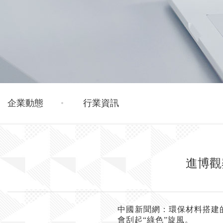
企業動態
行業資訊
進博觀
中國新聞網：環保材料搭建
會刮起
“
綠色
”
旋風。