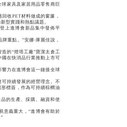
全球家具及家居用品零售商巨
過回收
PET
材料做成的窗簾，
的新型實踐和熱點議題。
登上進博會新品集中發佈平
品牌重點。
”
安娜
·
庫麗佳說，
智造的
“
燈塔工廠
”
寶潔太倉工
中國在快消品行業推動上市可
響力在進博會這一鏈接全球
可持續發展的經營理念。不
圓形標簽，作為可持續棕櫚油
。
產品的生產、採購、融資和使
易意義重大，
“
進博會有助於
。
”