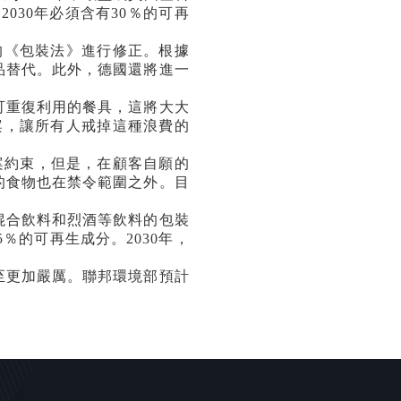
到
2030
年必須含有
30
％的可再
的《包裝法》進行修正。根據
品替代。此外，德國還將進一
重復利用的餐具，這將大大
案，讓所有人戒掉這種浪費的
案約束，但是，在顧客自願的
的食物也在禁令範圍之外。目
合飲料和烈酒等飲料的包裝
5
％的可再生成分。
2030
年，
更加嚴厲。聯邦環境部預計