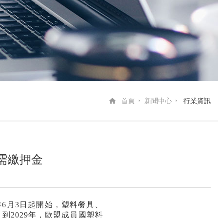
首頁
新聞中心
行業資訊
需繳押金
年
6
月
3
日起開始，塑料餐具、
，到
2029
年，歐盟成員國塑料