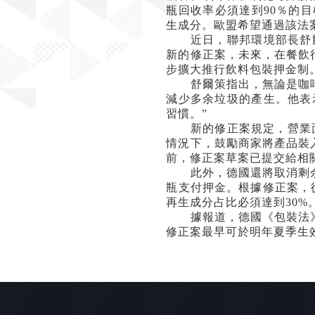
瓶回收率必須達到
90
％的目
生成分。歐盟希望通過該法
近日，聯邦環境部長舒
新的修正案，未來，在餐飲
步擴大推行飲料包裝押金制
舒爾策指出，無論是咖啡
減少多余垃圾的產生。他表
習慣。
”
新的修正案規定，營業
情況下，鼓勵商家將產品裝
前，修正案草案已提交給相
此外，德國還將取消剩余
瓶支付押金。根據修正案，
再生成分占比必須達到
30%
據報道，德國《包裝法》
修正案最早可於明年夏季生