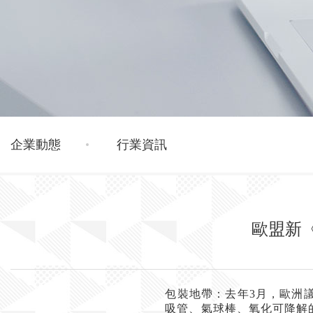
企業動態
行業資訊
歐盟新
包裝地帶：去年
3
月，歐洲
吸管、氣球棒、氧化可降解