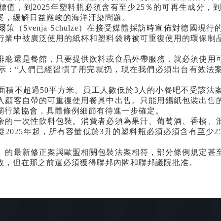
標值，到
2025
年塑料瓶必須含有至少
25
％的可再生成分，
案，緩解日益嚴峻的海洋汙染問題。
爾策（
Svenja Schulze
）在接受媒體採訪時宣佈對德國現行
行業中被廣泛使用的紙杯和塑料袋將被可重復使用的環保制
。
廳還是餐館，只要提供飲料或食品外帶服務，就必須使用可
示：
“
人們已經習慣了用完就扔，現在我們必須出台有效法
面積不超過
50
平方米、員工人數低於
3
人的小餐吧不受該法
入顧客自帶的可重復使用餐具中出售。只能用錫紙包裝出售
關行業協會，具體條例細節有待進一步確定。
的一次性飲料包裝。消費者必須為果汁、葡萄酒、香檳、混
從
2025
年起，所有容量低於
3
升的塑料瓶必須必須含有至少
2
。
的最新修正案與歐盟相關包裝法案相符，部分條例規定甚至
效，但在那之前還必須獲得聯邦內閣和聯邦議院批准。