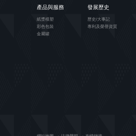
產品與服務
發展歷史
紙漿模塑
歷史/大事記
彩色包裝
專利及榮譽資質
金屬罐