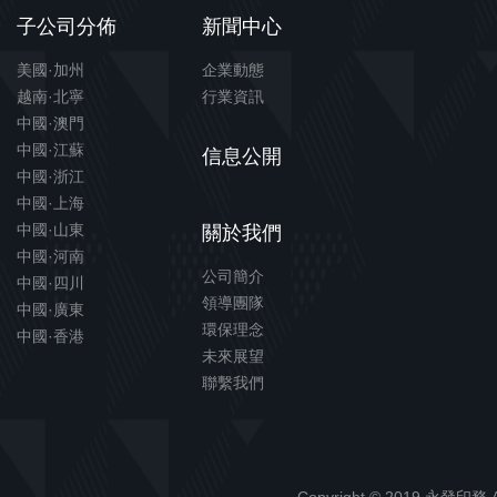
子公司分佈
新聞中心
美國·加州
企業動態
越南·北寧
行業資訊
中國·澳門
中國·江蘇
信息公開
中國·浙江
中國·上海
中國·山東
關於我們
中國·河南
公司簡介
中國·四川
領導團隊
中國·廣東
環保理念
中國·香港
未來展望
聯繫我們