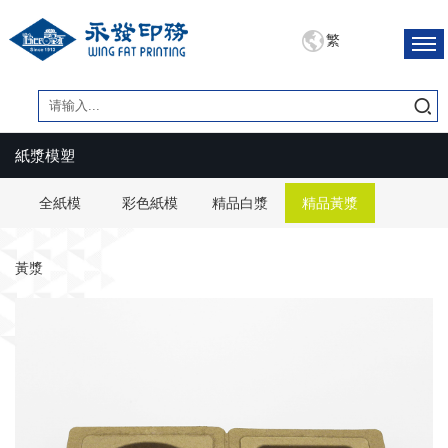
繁
紙漿模塑
全紙模
彩色紙模
精品白漿
精品黃漿
黃漿