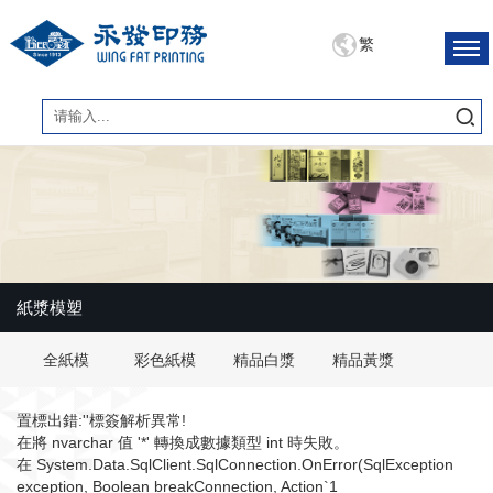
繁
紙漿模塑
全紙模
彩色紙模
精品白漿
精品黃漿
置標出錯:''標簽解析異常!
在將 nvarchar 值 '*' 轉換成數據類型 int 時失敗。
在 System.Data.SqlClient.SqlConnection.OnError(SqlException
exception, Boolean breakConnection, Action`1