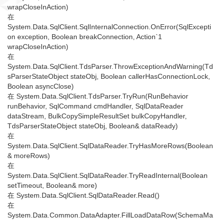
wrapCloseInAction)
在
System.Data.SqlClient.SqlInternalConnection.OnError(SqlExcepti
on exception, Boolean breakConnection, Action`1
wrapCloseInAction)
在
System.Data.SqlClient.TdsParser.ThrowExceptionAndWarning(Td
sParserStateObject stateObj, Boolean callerHasConnectionLock,
Boolean asyncClose)
在 System.Data.SqlClient.TdsParser.TryRun(RunBehavior
runBehavior, SqlCommand cmdHandler, SqlDataReader
dataStream, BulkCopySimpleResultSet bulkCopyHandler,
TdsParserStateObject stateObj, Boolean& dataReady)
在
System.Data.SqlClient.SqlDataReader.TryHasMoreRows(Boolean
& moreRows)
在
System.Data.SqlClient.SqlDataReader.TryReadInternal(Boolean
setTimeout, Boolean& more)
在 System.Data.SqlClient.SqlDataReader.Read()
在
System.Data.Common.DataAdapter.FillLoadDataRow(SchemaMa