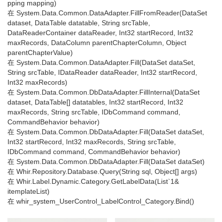
pping mapping)
在 System.Data.Common.DataAdapter.FillFromReader(DataSet
dataset, DataTable datatable, String srcTable,
DataReaderContainer dataReader, Int32 startRecord, Int32
maxRecords, DataColumn parentChapterColumn, Object
parentChapterValue)
在 System.Data.Common.DataAdapter.Fill(DataSet dataSet,
String srcTable, IDataReader dataReader, Int32 startRecord,
Int32 maxRecords)
在 System.Data.Common.DbDataAdapter.FillInternal(DataSet
dataset, DataTable[] datatables, Int32 startRecord, Int32
maxRecords, String srcTable, IDbCommand command,
CommandBehavior behavior)
在 System.Data.Common.DbDataAdapter.Fill(DataSet dataSet,
Int32 startRecord, Int32 maxRecords, String srcTable,
IDbCommand command, CommandBehavior behavior)
在 System.Data.Common.DbDataAdapter.Fill(DataSet dataSet)
在 Whir.Repository.Database.Query(String sql, Object[] args)
在 Whir.Label.Dynamic.Category.GetLabelData(List`1&
itemplateList)
在 whir_system_UserControl_LabelControl_Category.Bind()