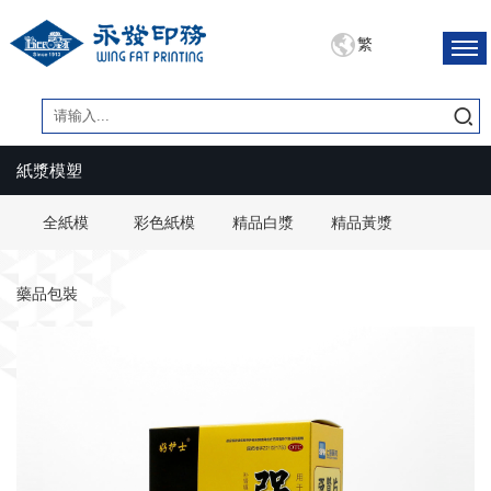
繁
紙漿模塑
全紙模
彩色紙模
精品白漿
精品黃漿
藥品包裝