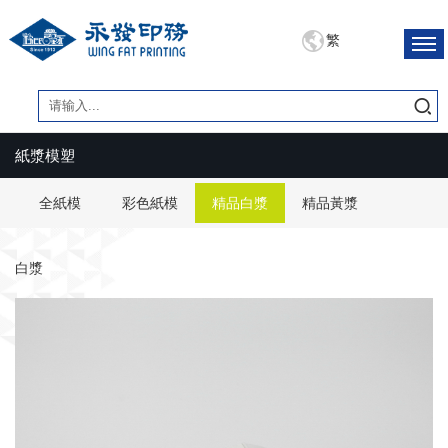
繁
紙漿模塑
全紙模
彩色紙模
精品白漿
精品黃漿
白漿