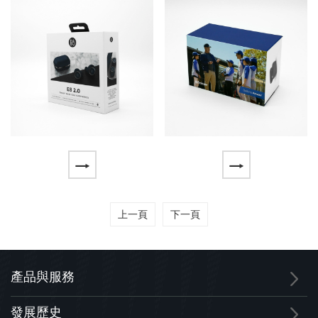
上一頁
下一頁
產品與服務
發展歷史