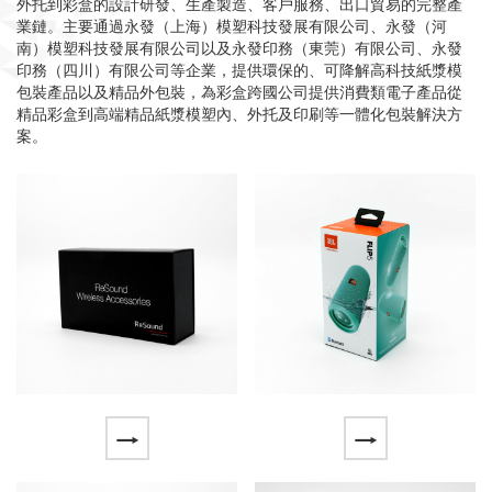
外托到彩盒的設計研發、生產製造、客戶服務、出口貿易的完整產
業鏈。主要通過永發（上海）模塑科技發展有限公司、永發（河
南）模塑科技發展有限公司以及永發印務（東莞）有限公司、永發
印務（四川）有限公司等企業，提供環保的、可降解高科技紙漿模
包裝產品以及精品外包裝，為彩盒跨國公司提供消費類電子產品從
精品彩盒到高端精品紙漿模塑內、外托及印刷等一體化包裝解決方
案。